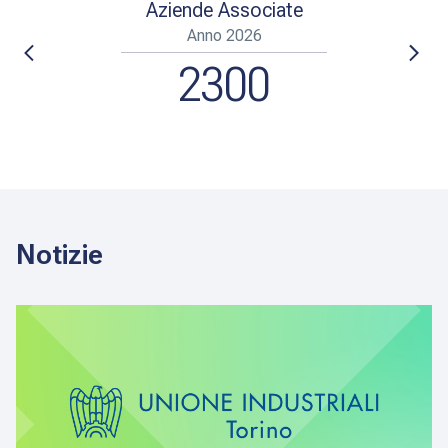
Aziende Associate
1
2
Anno 2026
2
3
0
0
3
4
1
1
4
5
2
2
5
6
3
3
Notizie
6
7
4
4
7
8
5
5
8
9
6
6
9
7
7