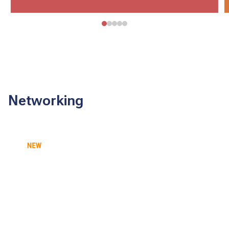
Networking
OPPORTUNITÀ E SCAMBIO
Il catalogo dinamico per
accedere ai vantaggi della
community
Le vetrine delle nostre imprese associate